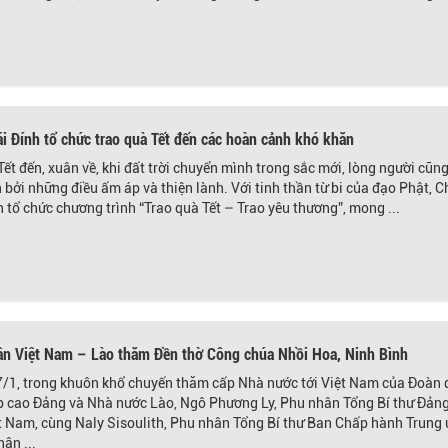
i Đính tổ chức trao quà Tết đến các hoàn cảnh khó khăn
Tết đến, xuân về, khi đất trời chuyển mình trong sắc mới, lòng người cũn
n bởi những điều ấm áp và thiện lành. Với tinh thần từ bi của đạo Phật, 
h tổ chức chương trình “Trao quà Tết – Trao yêu thương”, mong ...
n Việt Nam – Lào thăm Đền thờ Công chúa Nhồi Hoa, Ninh Bình
/1, trong khuôn khổ chuyến thăm cấp Nhà nước tới Việt Nam của Đoàn 
p cao Đảng và Nhà nước Lào, Ngô Phương Ly, Phu nhân Tổng Bí thư Đản
t Nam, cùng Naly Sisoulith, Phu nhân Tổng Bí thư Ban Chấp hành Trung
ân ...