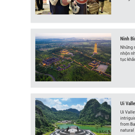
Ninh Bì
Những n
nhộn nh
tục khẳn
Ui Vall
Ui Vall
intrigu
from Ba
natural