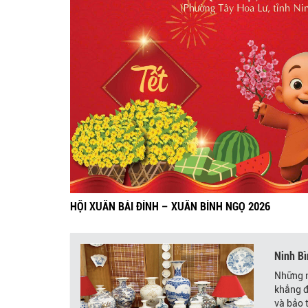
HỘI XUÂN BÁI ĐÍNH – XUÂN BÍNH NGỌ 2026
Ninh Bì
Những n
khẳng đ
và bảo 