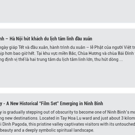
nh – Hà Nội hút khách du lịch tâm linh đầu xuân
gày giáp Tết và đầu xuân, hành trình du xuân – lễ Phật của người Việt t
ịp hơn bao giờ hết. Tại khu vực miền Bắc, Chùa Hương và chùa Bái Đính 
g định vị thế là hai trung tâm du lịch tâm linh lớn, thu hút dòng ...
ey - A New Historical “Film Set” Emerging in Ninh Binh
ey is gradually stepping out of obscurity to become one of Ninh Binh’s m
ing new destinations. Located in Tay Hoa Lu ward and just about 3 kilom
i Dinh Pagoda, this pristine valley captivates visitors with its untouche
 beauty and a deeply symbolic spiritual landscape.