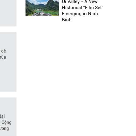
Ui Valley - A New
Historical “Film Set”
Emerging in Ninh
Binh
g dễ
Chùa
đại
g Cộng
 ương