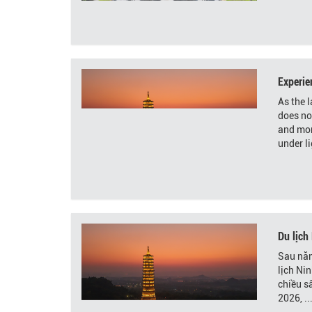
Experie
As the l
does not
and mor
under l
Du lịch
Sau năm
lịch Ni
chiều s
2026, ..