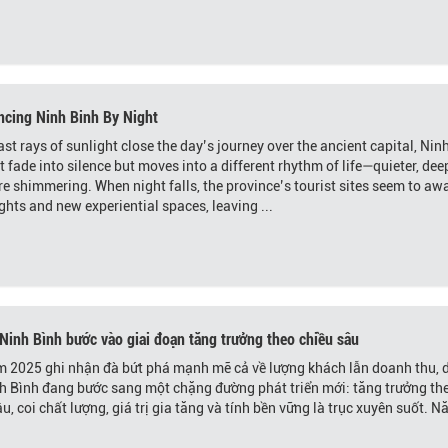
ncing Ninh Binh By Night
ast rays of sunlight close the day’s journey over the ancient capital, Nin
 fade into silence but moves into a different rhythm of life—quieter, dee
e shimmering. When night falls, the province’s tourist sites seem to a
ights and new experiential spaces, leaving ...
 Ninh Bình bước vào giai đoạn tăng trưởng theo chiều sâu
 2025 ghi nhận đà bứt phá mạnh mẽ cả về lượng khách lẫn doanh thu, 
nh Bình đang bước sang một chặng đường phát triển mới: tăng trưởng th
âu, coi chất lượng, giá trị gia tăng và tính bền vững là trục xuyên suốt. 
.