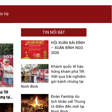
ên hệ
TIN NỔI BẬT
HỘI XUÂN BÁI ĐÍNH
– XUÂN BÍNH NGỌ
2026
Khách quốc tế hào
hứng khám phá Tết
Việt qua trải nghiệm
gói bánh chưng tại
Ninh Bình
á Tết
Đoàn Famtrip du
ưng tại
lịch khảo sát Thung
Ui điểm đến mới tại
Ninh Bình