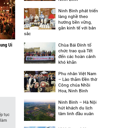
Ninh Bình phát triển
làng nghề theo
hướng bền vững,
gắn kinh tế với bản
sắc
hung Ui
Chùa Bái Đính tổ
chức trao quà Tết
đến các hoàn cảnh
khó khăn
Phu nhân Việt Nam
– Lào thăm Đền thờ
Công chúa Nhồi
Hoa, Ninh Bình
Ninh Bình – Hà Nội
hút khách du lịch
tâm linh đầu xuân
ếp tục
 làm
.