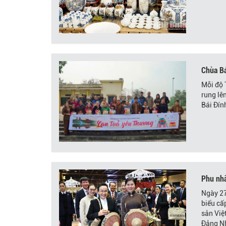
Chùa Bá
Mỗi độ 
rung lê
Bái Đín
Phu nhâ
Ngày 27
biểu cấ
sản Việ
Đảng Nh