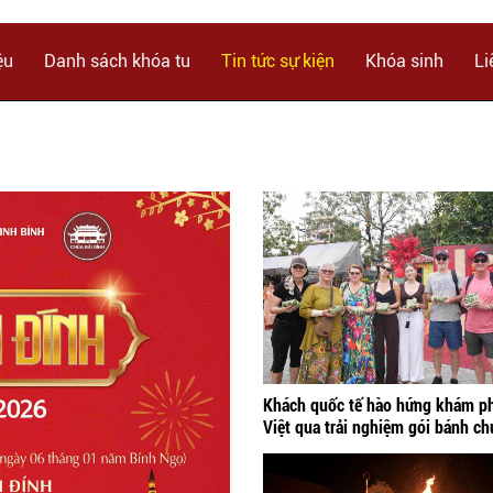
ệu
Danh sách khóa tu
Tin tức sự kiện
Khóa sinh
Li
Lịch nhập học
Sự kiện
Đăng ký khóa tu
Lịch khai giảng
Tin tức
Tra cứu trúng tuyển
Lịch bế giảng
Thông tin khóa tu
Đăng Ký Tình Nguyện Viên
THƯ VIỆN ẢNH
Ý kiến của khóa sinh
Khách quốc tế hào hứng khám ph
Việt qua trải nghiệm gói bánh ch
Ninh Bình