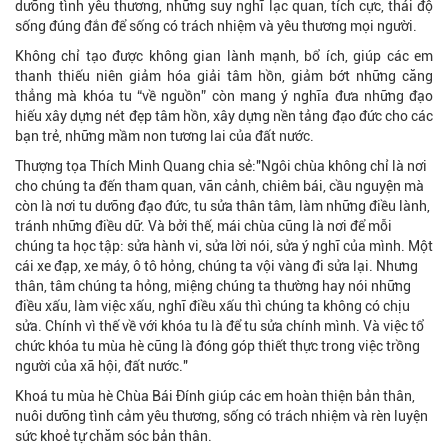
dưỡng tình yêu thương, những suy nghĩ lạc quan, tích cực, thái độ
sống đúng đắn để sống có trách nhiệm và yêu thương mọi người.
Không chỉ tạo được không gian lành mạnh, bổ ích, giúp các em
thanh thiếu niên giảm hóa giải tâm hồn, giảm bớt những căng
thẳng mà khóa tu “về nguồn” còn mang ý nghĩa đưa những đạo
hiếu xây dựng nét đẹp tâm hồn, xây dựng nền tảng đạo đức cho các
bạn trẻ, những mầm non tương lai của đất nước.
Thượng tọa Thích Minh Quang chia sẻ:"Ngôi chùa không chỉ là nơi
cho chúng ta đến tham quan, vãn cảnh, chiêm bái, cầu nguyện mà
còn là nơi tu dưỡng đạo đức, tu sửa thân tâm, làm những điều lành,
tránh những điều dữ. Và bởi thế, mái chùa cũng là nơi để mỗi
chúng ta học tập: sửa hành vi, sửa lời nói, sửa ý nghĩ của mình. Một
cái xe đạp, xe máy, ô tô hỏng, chúng ta vội vàng đi sửa lại. Nhưng
thân, tâm chúng ta hỏng, miệng chúng ta thường hay nói những
điều xấu, làm việc xấu, nghĩ điều xấu thì chúng ta không có chịu
sửa. Chính vì thế về với khóa tu là để tu sửa chính mình. Và việc tổ
chức khóa tu mùa hè cũng là đóng góp thiết thực trong việc trồng
người của xã hội, đất nước."
Khoá tu mùa hè Chùa Bái Đính giúp các em hoàn thiện bản thân,
nuôi dưỡng tình cảm yêu thương, sống có trách nhiệm và rèn luyện
sức khoẻ tự chăm sóc bản thân.